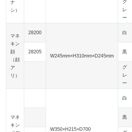
グ
ナ
レ
シ）
ー
28200
白
マネ
キン
顔
28205
黒
W245mm×H310mm×D245mm
（顔
グ
ア
レ
リ）
ー
白
マネ
黒
キン
W350
×H
215
×D
700