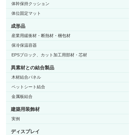
体幹保持クッション
体位固定マット
成形品
産業用緩衝材・断熱材・梱包材
保冷保温容器
EPSブロック、カット加工用部材・芯材
異素材との結合製品
木材結合パネル
ペットシート結合
金属板結合
建築用装飾材
実例
ディスプレイ