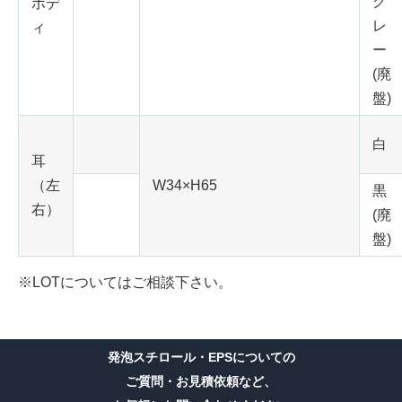
グ
ボデ
レ
ィ
ー
(廃
盤)
白
耳
（左
W34
×
H65
黒
右）
(廃
盤)
※LOTについてはご相談下さい。
発泡スチロール・EPSについての
ご質問・お見積依頼など、