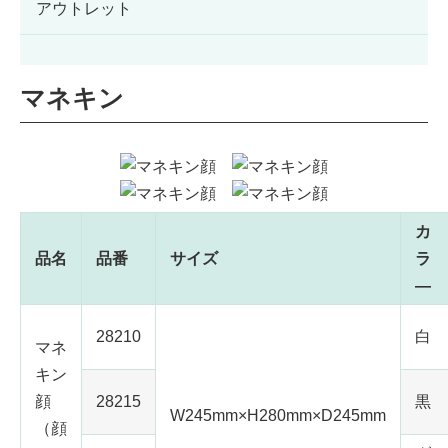
アウトレット
マネキン
カ
品名
品番
サイズ
ラ
―
28210
白
マネ
キン
顔
28215
黒
W245mm×H280mm×D245mm
（顔