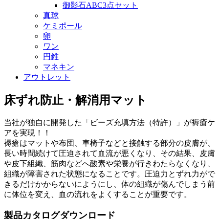
御影石ABC3点セット
真球
ケミポール
卵
ワン
円錐
マネキン
アウトレット
床ずれ防止・解消用マット
当社が独自に開発した「ビーズ充填方法（特許）」が褥瘡ケ
アを実現！！
褥瘡はマットや布団、車椅子などと接触する部分の皮膚が、
長い時間続けて圧迫されて血流が悪くなり、その結果、皮膚
や皮下組織、筋肉などへ酸素や栄養が行きわたらなくなり、
組織が障害された状態になることです。圧迫力とずれ力がで
きるだけかからないにようにし、体の組織が傷んでしまう前
に体位を変え、血の流れをよくすることが重要です。
製品カタログダウンロード