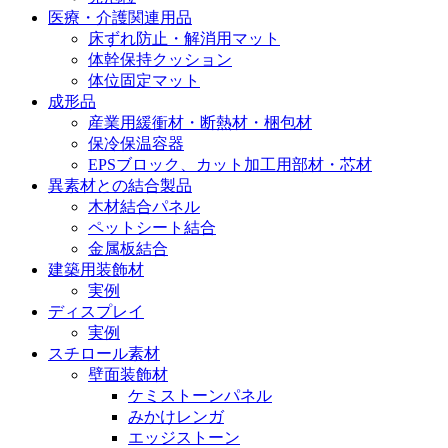
医療・介護関連用品
床ずれ防止・解消用マット
体幹保持クッション
体位固定マット
成形品
産業用緩衝材・断熱材・梱包材
保冷保温容器
EPSブロック、カット加工用部材・芯材
異素材との結合製品
木材結合パネル
ペットシート結合
金属板結合
建築用装飾材
実例
ディスプレイ
実例
スチロール素材
壁面装飾材
ケミストーンパネル
みかけレンガ
エッジストーン