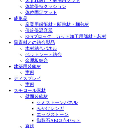
床ずれ防止・解消用マット
体幹保持クッション
体位固定マット
成形品
産業用緩衝材・断熱材・梱包材
保冷保温容器
EPSブロック、カット加工用部材・芯材
異素材との結合製品
木材結合パネル
ペットシート結合
金属板結合
建築用装飾材
実例
ディスプレイ
実例
スチロール素材
壁面装飾材
ケミストーンパネル
みかけレンガ
エッジストーン
御影石ABC3点セット
真球