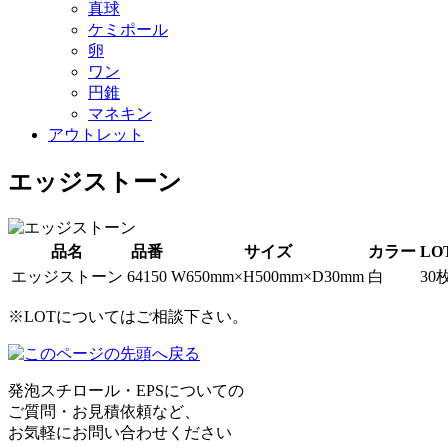
真球
ケミポール
卵
ワン
円錐
マネキン
アウトレット
エッジストーン
品名
品番
サイズ
カラー
LO
エッジストーン
64150
W650mm×H500mm×D30mm
白
30
※LOTについてはご相談下さい。
発泡スチロール・EPSについての
ご質問・お見積依頼など、
お気軽にお問い合わせください