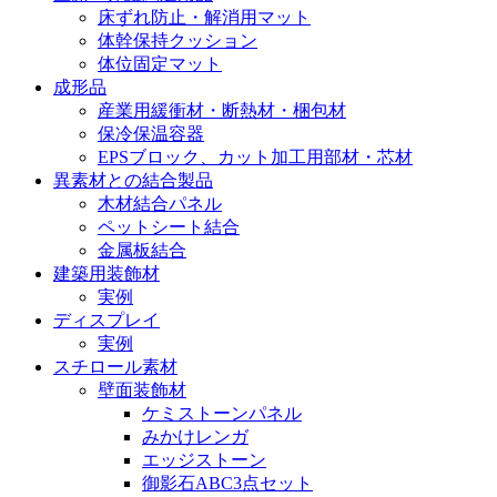
床ずれ防止・解消用マット
体幹保持クッション
体位固定マット
成形品
産業用緩衝材・断熱材・梱包材
保冷保温容器
EPSブロック、カット加工用部材・芯材
異素材との結合製品
木材結合パネル
ペットシート結合
金属板結合
建築用装飾材
実例
ディスプレイ
実例
スチロール素材
壁面装飾材
ケミストーンパネル
みかけレンガ
エッジストーン
御影石ABC3点セット