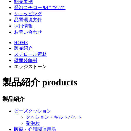
納品実例
発泡スチロールについて
ショッピング
品質環境方針
採用情報
お問い合わせ
HOME
製品紹介
スチロール素材
壁面装飾材
エッジストーン
製品紹介
products
製品紹介
ビーズクッション
クッション・キルトパット
発泡粒
医療・介護関連用品