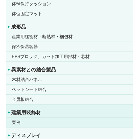
体幹保持クッション
体位固定マット
成形品
産業用緩衝材・断熱材・梱包材
保冷保温容器
EPSブロック、カット加工用部材・芯材
異素材との結合製品
木材結合パネル
ペットシート結合
金属板結合
建築用装飾材
実例
ディスプレイ