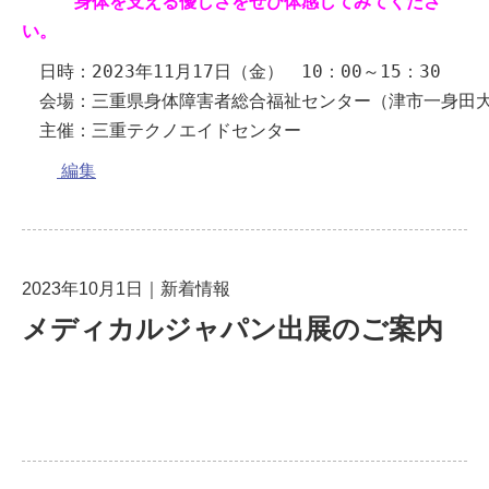
身体を支える優しさをぜひ体感してみてくださ
い。
　日時：2023年11月17日（金）　10：00～15：30

　会場：三重県身体障害者総合福祉センター（津市一身田大古曽
　主催：三重テクノエイドセンター
日
編集
時
を
編
集
2023年10月1日
｜
新着情報
メディカルジャパン出展のご案内